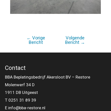
←
Vorige
Volgende
Bericht
Bericht
Bericht
→
navigatie
Contact
BBA Beplatingsbedrijf Akersloot BV – Restore
Molenwerf 34 D
1911 DB Uitgeest
T 0251 31 89 39
E info@bba-restore.nl