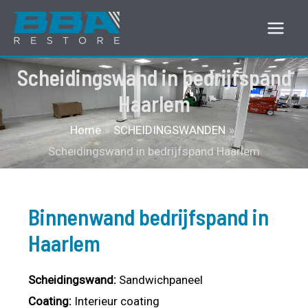
Ga
naar
Main
de
Scheidingswand in bedrijfspand
Men
inhoud
Haarlem
Home
SCHEIDINGSWANDEN
Scheidingswand in bedrijfspand Haarlem
Binnenwand bedrijfspand in
Haarlem
Scheidingswand:
Sandwichpaneel
Coating:
Interieur coating