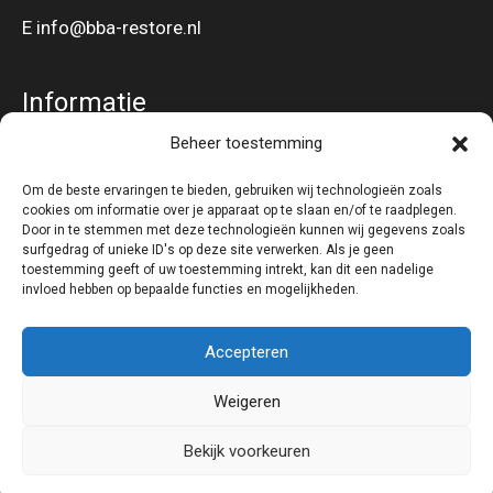
E info@bba-restore.nl
Informatie
Beheer toestemming
Gevel – en Dakbeplating
Om de beste ervaringen te bieden, gebruiken wij technologieën zoals
cookies om informatie over je apparaat op te slaan en/of te raadplegen.
Volg ons op
Door in te stemmen met deze technologieën kunnen wij gegevens zoals
surfgedrag of unieke ID's op deze site verwerken. Als je geen
toestemming geeft of uw toestemming intrekt, kan dit een nadelige
invloed hebben op bepaalde functies en mogelijkheden.
Accepteren
Weigeren
Copyright © 2026 BBA Restore - Restyling van bedrijfspanden |
I-match
Bekijk voorkeuren
Webconcepts