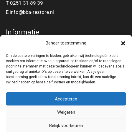
T 0251 31 89 39
E info@bba-restore.nl
Informatie
Beheer toestemming
Gevel – en Dakbeplating
Om de beste ervaringen te bieden, gebruiken wij technologieën zoals
cookies om informatie over je apparaat op te slaan en/of te raadplegen.
Volg ons op
Door in te stemmen met deze technologieën kunnen wij gegevens zoals
surfgedrag of unieke ID's op deze site verwerken. Als je geen
toestemming geeft of uw toestemming intrekt, kan dit een nadelige
invloed hebben op bepaalde functies en mogelijkheden.
Accepteren
Weigeren
Copyright © 2026 BBA Restore - Restyling van bedrijfspanden |
I-match
Bekijk voorkeuren
Webconcepts