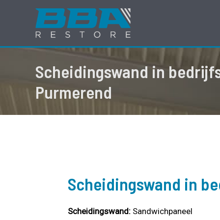
Ga
naar
de
inhoud
Scheidingswand in bedrijf
Purmerend
Scheidingswand in be
Scheidingswand:
Sandwichpaneel