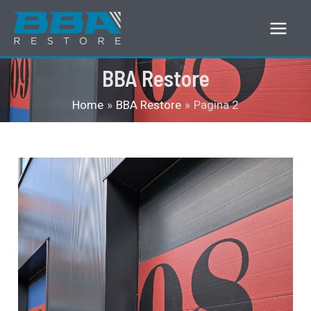
Ga
naar
Main
de
BBA Restore
Men
inhoud
Home
BBA Restore
Pagina 2