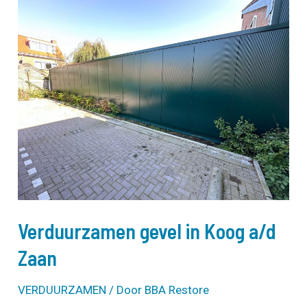
bedrijfspand
in
Alkmaar
Verduurzamen gevel in Koog a/d
Zaan
VERDUURZAMEN
/ Door
BBA Restore