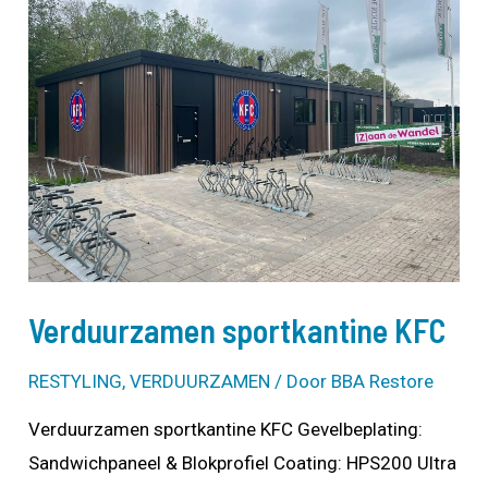
Verduurzamen sportkantine KFC
RESTYLING
,
VERDUURZAMEN
/ Door
BBA Restore
Verduurzamen sportkantine KFC Gevelbeplating:
Sandwichpaneel & Blokprofiel Coating: HPS200 Ultra