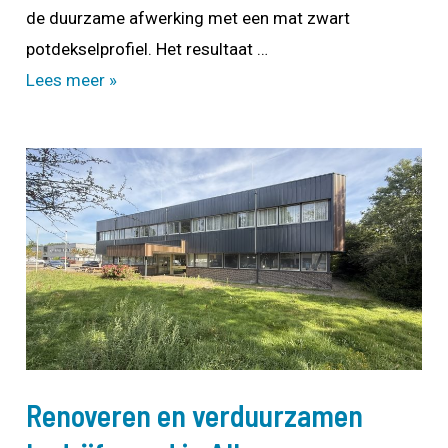
de duurzame afwerking met een mat zwart
potdekselprofiel. Het resultaat …
Restyling
Lees meer »
&
verduurzamen
woonhuis
Assendelft
Renoveren en verduurzamen