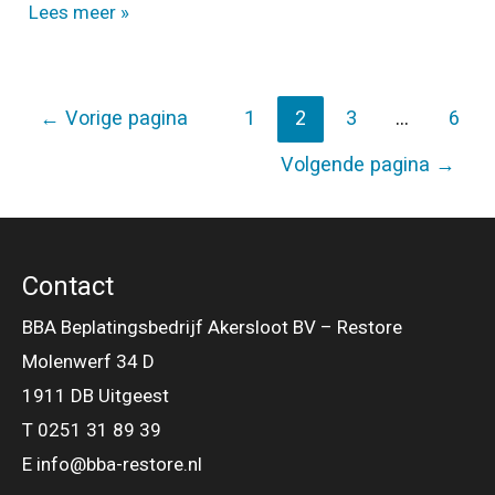
Restyling
Lees meer »
&
verduurzamen
Berichten
WKV
←
Vorige pagina
1
2
3
…
6
paginering
Roda
Volgende pagina
→
Westzaan
Contact
BBA Beplatingsbedrijf Akersloot BV – Restore
Molenwerf 34 D
1911 DB Uitgeest
T 0251 31 89 39
E info@bba-restore.nl