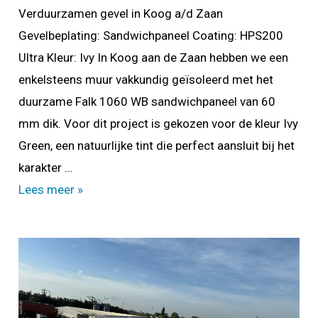
Verduurzamen gevel in Koog a/d Zaan
Gevelbeplating: Sandwichpaneel Coating: HPS200
Ultra Kleur: Ivy In Koog aan de Zaan hebben we een
enkelsteens muur vakkundig geïsoleerd met het
duurzame Falk 1060 WB sandwichpaneel van 60
mm dik. Voor dit project is gekozen voor de kleur Ivy
Green, een natuurlijke tint die perfect aansluit bij het
karakter …
Verduurzamen
Lees meer »
gevel
in
Koog
a/d
Zaan