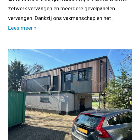
zetwerk vervangen en meerdere gevelpanelen
vervangen. Dankzij ons vakmanschap en het …
Schadeherstel
Lees meer »
Purmerend
–
Zetwerk
en
gevelpanelen
vervangen