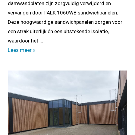
damwandplaten zijn zorgvuldig verwijderd en
vervangen door FALK 1060WB sandwichpanelen.
Deze hoogwaardige sandwichpanelen zorgen voor
een strak uiterlijk én een uitstekende isolatie,
waardoor het …
Verduurzamen
Lees meer »
en
restylen
bedrijfspand
in
Zaandam