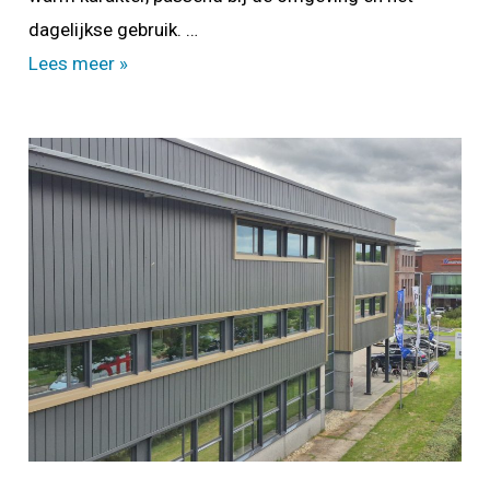
dagelijkse gebruik. …
Restyling
Lees meer »
binnentuin
Salo
Alkmaar