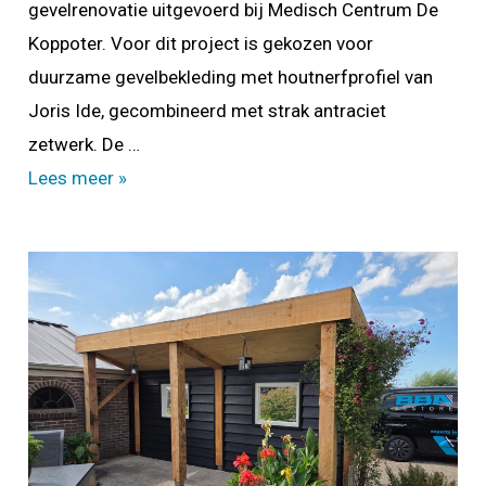
gevelrenovatie uitgevoerd bij Medisch Centrum De
Koppoter. Voor dit project is gekozen voor
duurzame gevelbekleding met houtnerfprofiel van
Joris Ide, gecombineerd met strak antraciet
zetwerk. De …
Restyling
Lees meer »
Medisch
Centrum
De
Koppoter