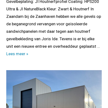
Gevelbeplating: JI Houtnerfprofiel Coating: HPS200
Ultra & JI NatureBlack Kleur: Zwart & Houtnerf In
Zaandam bij de Zaanhaven hebben we alle gevels op
de beganegrond vervangen voor geïsoleerde
sandwichpanelen met daar tegen aan houtnerf
gevelbekleding van Joris Ide. Tevens is er bij elke
unit een nieuwe entree en overheaddeur geplaatst …
Restyling
Lees meer »
Zaanhaven
te
Zaandam