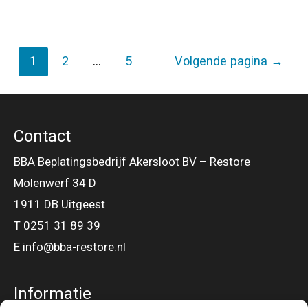
&
verduurzamen
Berichten
woonhuis
1
2
…
5
Volgende pagina
→
paginering
Assendelft
Contact
BBA Beplatingsbedrijf Akersloot BV – Restore
Molenwerf 34 D
1911 DB Uitgeest
T 0251 31 89 39
E info@bba-restore.nl
Informatie