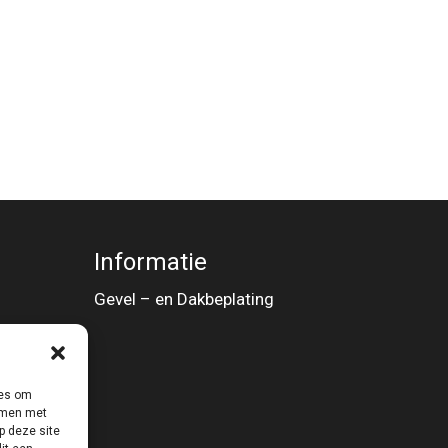
Informatie
Gevel – en Dakbeplating
ies om
emmen met
p deze site