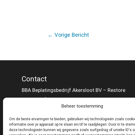
Bericht
←
Vorige Bericht
navigatie
Contact
BBA Beplatingsbedrijf Akersloot BV – Restore
Molenwerf 34 D
Beheer toestemming
1911 DB Uitgeest
T 0251 31 89 39
Om de beste ervaringen te bieden, gebruiken wij technologieën zoals cook
informatie over je apparaat op te slaan en/of te raadplegen. Door in te st
E info@bba-restore.nl
deze technologieën kunnen wij gegevens zoals surfgedrag of unieke ID's o