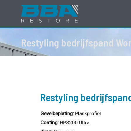
Ga
naar
de
inhoud
Restyling bedrijfspand Wo
Restyling bedrijfspa
Gevelbeplating:
Plankprofiel
Coating:
HPS200 Ultra