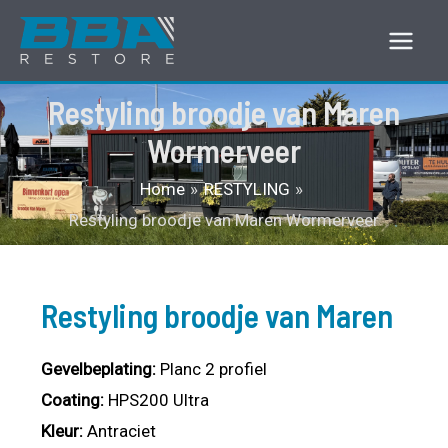
Ga
naar
Main
de
Restyling broodje van Maren
Men
inhoud
Wormerveer
Home
RESTYLING
Restyling broodje van Maren Wormerveer
Restyling broodje van Maren
Gevelbeplating:
Planc 2 profiel
Coating:
HPS200 Ultra
Kleur:
Antraciet