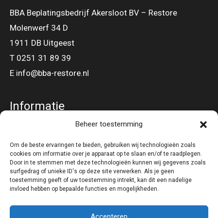
BBA Beplatingsbedrijf Akersloot BV – Restore
Molenwerf 34 D
1911 DB Uitgeest
T 0251 31 89 39
E info@bba-restore.nl
Informatie
Beheer toestemming
Gevel – en Dakbeplating
Om de beste ervaringen te bieden, gebruiken wij technologieën zoals
cookies om informatie over je apparaat op te slaan en/of te raadplegen.
Volg ons op
Door in te stemmen met deze technologieën kunnen wij gegevens zoals
surfgedrag of unieke ID's op deze site verwerken. Als je geen
toestemming geeft of uw toestemming intrekt, kan dit een nadelige
invloed hebben op bepaalde functies en mogelijkheden.
Accepteren