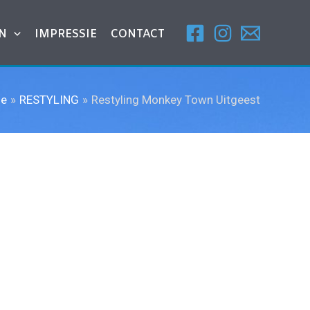
N
IMPRESSIE
CONTACT
e
RESTYLING
Restyling Monkey Town Uitgeest