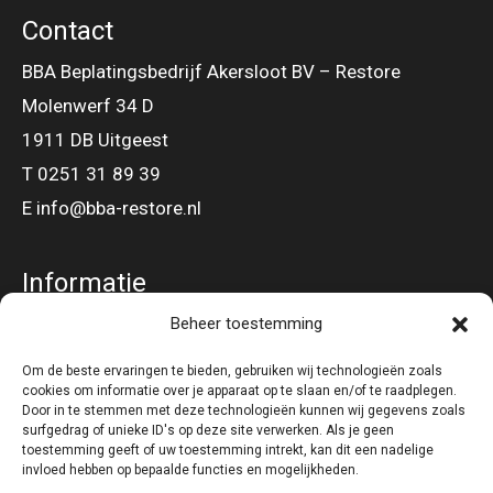
Contact
BBA Beplatingsbedrijf Akersloot BV – Restore
Molenwerf 34 D
1911 DB Uitgeest
T 0251 31 89 39
E info@bba-restore.nl
Informatie
Beheer toestemming
Gevel – en Dakbeplating
Om de beste ervaringen te bieden, gebruiken wij technologieën zoals
cookies om informatie over je apparaat op te slaan en/of te raadplegen.
Volg ons op
Door in te stemmen met deze technologieën kunnen wij gegevens zoals
surfgedrag of unieke ID's op deze site verwerken. Als je geen
toestemming geeft of uw toestemming intrekt, kan dit een nadelige
invloed hebben op bepaalde functies en mogelijkheden.