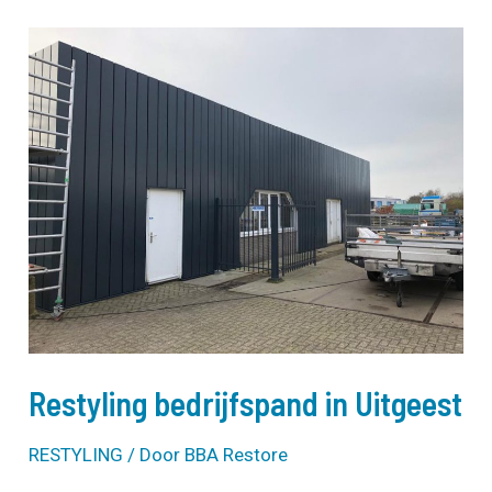
Restyling bedrijfspand in Uitgeest
RESTYLING
/ Door
BBA Restore