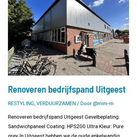
Renoveren bedrijfspand Uitgeest
RESTYLING
,
VERDUURZAMEN
/ Door
@mini-m
Renoveren bedrijfspand Uitgeest Gevelbeplating:
Sandwichpaneel Coating: HPS200 Ultra Kleur: Pure
grey In Uitgeest hebben we de oude enkelwandig