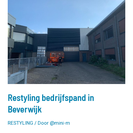
Restyling bedrijfspand in
Beverwijk
RESTYLING
/ Door
@mini-m