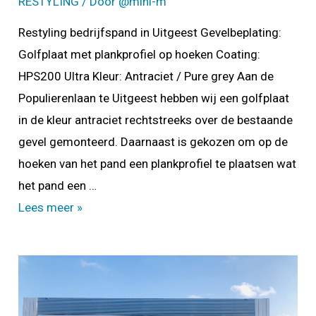
RESTYLING
/ Door
@mini-m
Restyling bedrijfspand in Uitgeest Gevelbeplating:
Golfplaat met plankprofiel op hoeken Coating:
HPS200 Ultra Kleur: Antraciet / Pure grey Aan de
Populierenlaan te Uitgeest hebben wij een golfplaat
in de kleur antraciet rechtstreeks over de bestaande
gevel gemonteerd. Daarnaast is gekozen om op de
hoeken van het pand een plankprofiel te plaatsen wat
het pand een …
Restyling
Lees meer »
bedrijfspand
in
Uitgeest