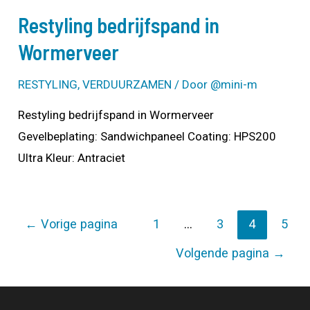
Restyling bedrijfspand in
Wormerveer
RESTYLING
,
VERDUURZAMEN
/ Door
@mini-m
Restyling bedrijfspand in Wormerveer
Gevelbeplating: Sandwichpaneel Coating: HPS200
Ultra Kleur: Antraciet
Berichten
←
Vorige pagina
1
…
3
4
5
paginering
Volgende pagina
→