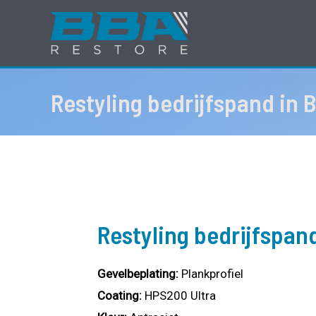
Ga
naar
de
inhoud
Restyling bedrijfspand in 
Restyling bedrijfspan
Gevelbeplating:
Plankprofiel
Coating:
HPS200 Ultra