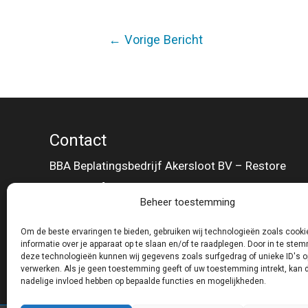
Bericht
←
Vorige Bericht
navigatie
Contact
BBA Beplatingsbedrijf Akersloot BV – Restore
Molenwerf 34 D
Beheer toestemming
1911 DB Uitgeest
T 0251 31 89 39
Om de beste ervaringen te bieden, gebruiken wij technologieën zoals cook
informatie over je apparaat op te slaan en/of te raadplegen. Door in te st
E info@bba-restore.nl
deze technologieën kunnen wij gegevens zoals surfgedrag of unieke ID's o
verwerken. Als je geen toestemming geeft of uw toestemming intrekt, kan d
nadelige invloed hebben op bepaalde functies en mogelijkheden.