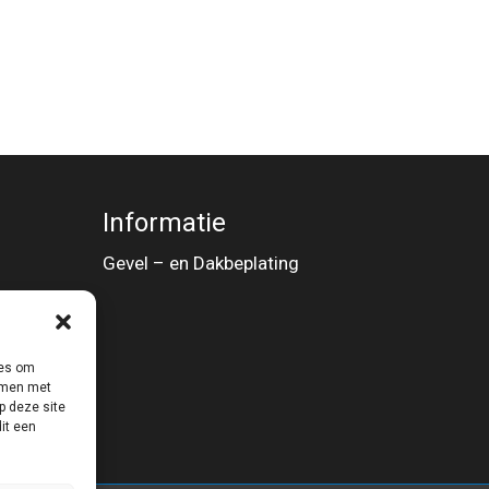
Informatie
Gevel – en Dakbeplating
ies om
emmen met
p deze site
it een